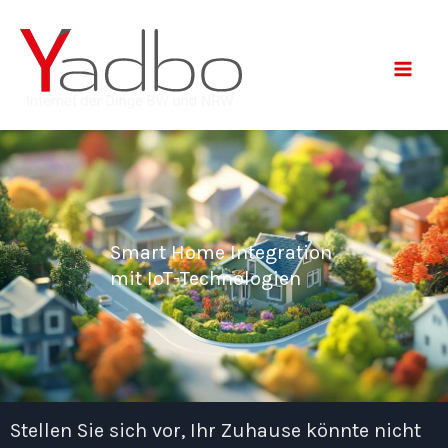
Zum
Inhalt
springen
Smart Home Integration
mit IoT-Technologien
Stellen Sie sich vor, Ihr Zuhause könnte nicht