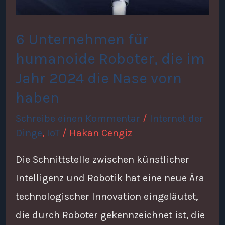
die
im
6 Unternehmen für
Jahr
humanoide Roboter, die im
2024
Jahr 2024 die Nase vorn
die
haben
Nase
Schreibe einen Kommentar
/
Internet der
vorn
Dinge
,
IoT
/
Hakan Cengiz
haben
Die Schnittstelle zwischen künstlicher
Intelligenz und Robotik hat eine neue Ära
technologischer Innovation eingeläutet,
die durch Roboter gekennzeichnet ist, die