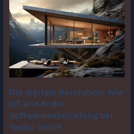
Die
digitale
Revolution:
Wie
IoT
und
KI
die
Die digitale Revolution: Wie
Softwareentwicklung
IoT und KI die
bei
Softwareentwicklung bei
Yadbo
Yadbo GmbH
GmbH