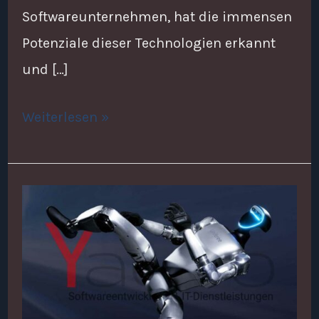
Softwareunternehmen, hat die immensen
Potenziale dieser Technologien erkannt
und […]
Weiterlesen »
6
Unternehmen
für
humanoide
Roboter,