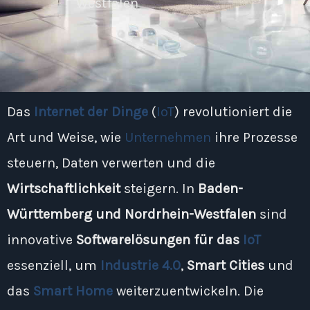
Westfalen
Das
Internet der Dinge
(
IoT
) revolutioniert die
Art und Weise, wie
Unternehmen
ihre Prozesse
steuern, Daten verwerten und die
Wirtschaftlichkeit
steigern. In
Baden-
Württemberg und Nordrhein-Westfalen
sind
innovative
Softwarelösungen für das
IoT
essenziell, um
Industrie 4.0
,
Smart Cities
und
das
Smart Home
weiterzuentwickeln. Die