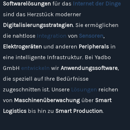
Softwarelösungen
für das
Internet der Dinge
sind das Herzstück moderner
Digitalisierungsstrategien
. Sie ermöglichen
die nahtlose
Integration
von
Sensoren
,
Elektrogeräten
und anderen
Peripherals
in
eine intelligente Infrastruktur. Bei Yadbo
GmbH
entwickeln
wir
Anwendungssoftware
,
die speziell auf Ihre Bedürfnisse
zugeschnitten ist. Unsere
Lösungen
reichen
von
Maschinenüberwachung
über
Smart
Logistics
bis hin zu
Smart Production
.