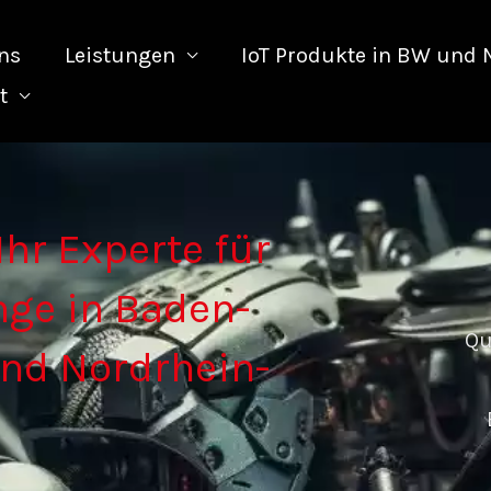
ns
Leistungen
IoT Produkte in BW und
t
hr Experte für
nge in Baden-
Qu
nd Nordrhein-