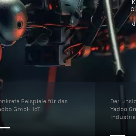
K
C
d
onkrete Beispiele für das
Der unsic
adbo GmbH IoT
Yadbo Gm
Industrie