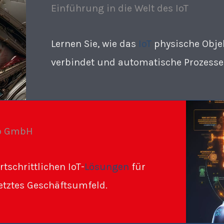
Einführung in die Welt des IoT
Lernen Sie, wie das
IoT
physische Obje
verbindet und automatische Prozesse
bo GmbH
tschrittlichen IoT-
Lösungen
für
netztes Geschäftsumfeld.