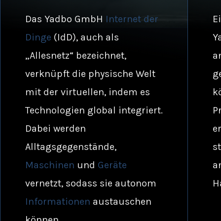
Das Yadbo GmbH
Internet der
E
Dinge
(IdD), auch als
Y
„Allesnetz“ bezeichnet,
a
verknüpft die physische Welt
g
mit der virtuellen, indem es
k
Technologien global integriert.
P
Dabei werden
e
Alltagsgegenstände,
s
Maschinen
und
Geräte
a
vernetzt, sodass sie autonom
H
Informationen
austauschen
können.