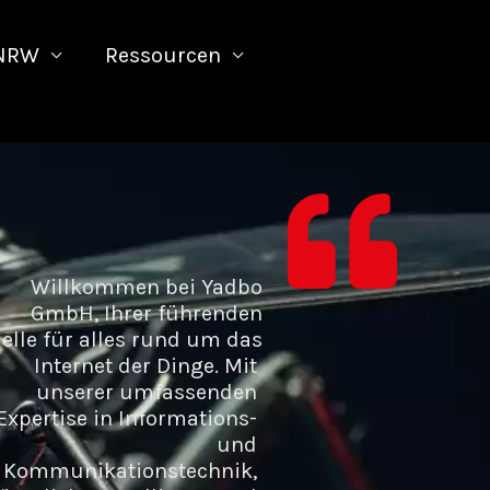
 NRW
Ressourcen
Willkommen bei Yadbo
GmbH, Ihrer führenden
elle für alles rund um das
Internet der Dinge
. Mit 
unserer umfassenden 
Expertise in Informations- 
und 
Kommunikationstechnik, 