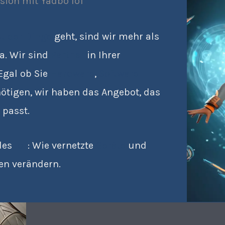
ision mit Yadbo IoT
et der Dinge
geht, sind wir mehr als
a. Wir sind
Partner
in Ihrer
Egal ob Sie
Hardware
,
Software
ötigen, wir haben das Angebot, das
 passt.
 des
IoT
: Wie vernetzte
Geräte
und
en verändern.