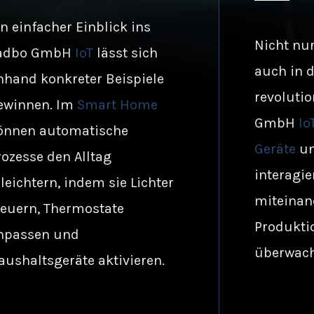
in einfacher Einblick ins
Nicht nur
adbo GmbH
IoT
lässt sich
auch in 
nhand konkreter Beispiele
revolutio
ewinnen. Im
Smart Home
GmbH
Io
önnen automatische
Geräte
un
rozesse den Alltag
interagie
rleichtern, indem sie Lichter
miteinan
teuern, Thermostate
Produkti
npassen und
überwach
aushaltsgeräte aktivieren.