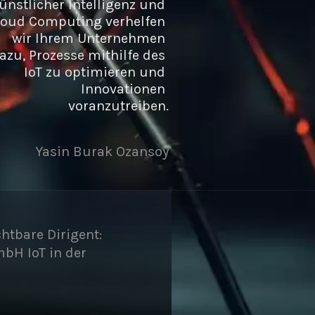
ünstlicher Intelligenz und 
loud Computing verhelfen 
wir Ihrem Unternehmen 
azu, Prozesse mithilfe des 
IoT zu optimieren und 
Innovationen 
voranzutreiben.
Yasin Burak Ozansoy
htbare Dirigent:
bH IoT in der