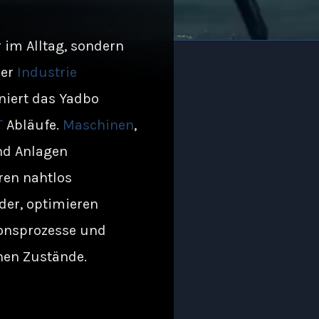
 im Alltag, sondern
der
Industrie
niert das Yadbo
T
Abläufe.
Maschinen
,
d Anlagen
ren nahtlos
der, optimieren
onsprozesse und
en Zustände.