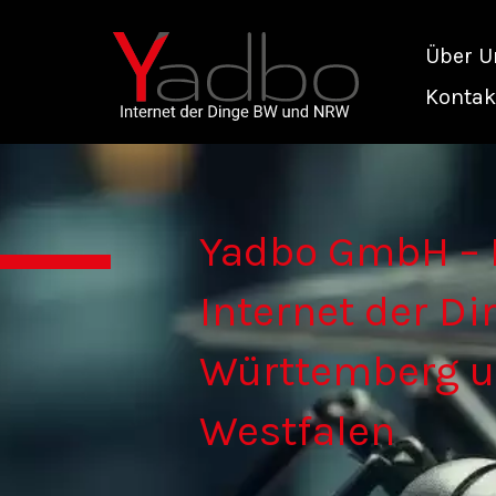
Zum
Über U
Inhalt
Kontak
springen
Yadbo GmbH – I
Internet der Di
Württemberg u
Westfalen