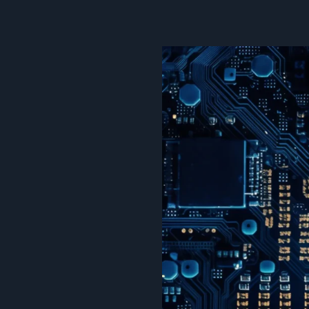
Internet
der
Dinge:
Die
Zukunft
der
Vernetzung