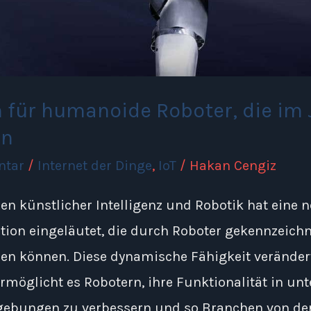
für humanoide Roboter, die im 
en
ntar
/
Internet der Dinge
,
IoT
/
Hakan Cengiz
hen künstlicher Intelligenz und Robotik hat eine 
ion eingeläutet, die durch Roboter gekennzeichnet
en können. Diese dynamische Fähigkeit verändert 
möglicht es Robotern, ihre Funktionalität in un
bungen zu verbessern und so Branchen von der 