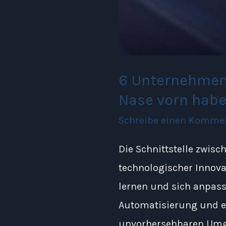
Nase
vorn
haben
6 Unternehmen 
Nase vorn hab
Schreibe einen Komme
Die Schnittstelle zwisc
technologischer Innovat
lernen und sich anpass
Automatisierung und er
unvorhersehbaren Umge