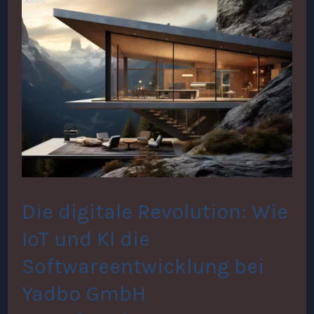
Die
digitale
Revolution:
Wie
IoT
und
KI
die
Die digitale Revolution: Wie
Softwareentwicklung
IoT und KI die
bei
Softwareentwicklung bei
Yadbo
Yadbo GmbH
GmbH