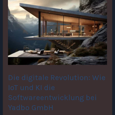
Die
digitale
Revolution:
Wie
IoT
und
KI
die
Die digitale Revolution: Wie
Softwareentwicklung
IoT und KI die
bei
Softwareentwicklung bei
Yadbo
Yadbo GmbH
GmbH