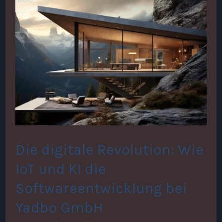
Die
digitale
Revolution:
Wie
IoT
und
KI
die
Die digitale Revolution: Wie
Softwareentwicklung
IoT und KI die
bei
Softwareentwicklung bei
Yadbo
Yadbo GmbH
GmbH