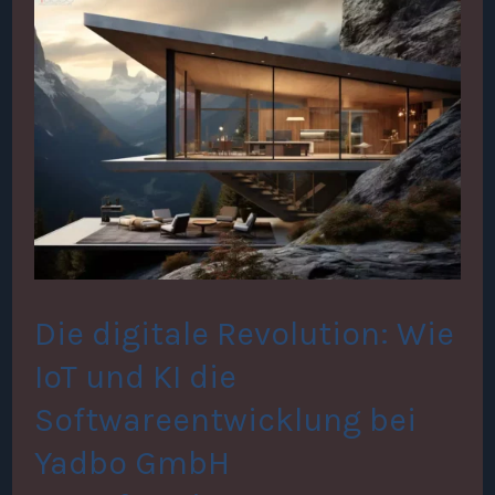
Die
digitale
Revolution:
Wie
IoT
und
KI
die
Die digitale Revolution: Wie
Softwareentwicklung
IoT und KI die
bei
Softwareentwicklung bei
Yadbo
Yadbo GmbH
GmbH